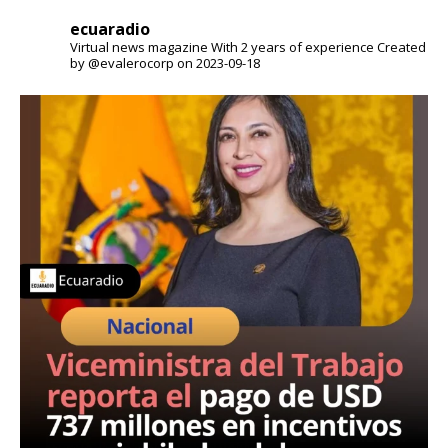
ecuaradio
Virtual news magazine
With 2 years of experience
Created
by @evalerocorp on 2023-09-18