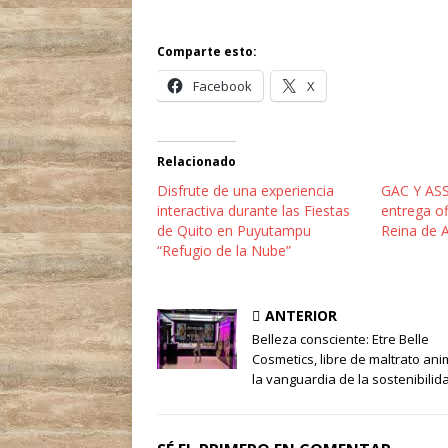
Comparte esto:
Facebook
X
Relacionado
Disfrute de una experiencia
GAC Y ASSA
interactiva durante las Fiestas
entrega ofi
de Quito en Puyutampu
Reina de 
“Refugio de la Nube”
ANTERIOR
Belleza consciente: Etre Belle
Cosmetics, libre de maltrato ani
la vanguardia de la sostenibilid