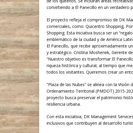
de los quiteños. Se incluirán áreas recreati
convirtiendo a El Panecillo en un verdadero 
El proyecto refleja el compromiso de DK Man
comerciales, como: Quicentro Shopping, Port
Shopping. Esta iniciativa busca ser un “regal
emblemático de la ciudad y de América Latin
El Panecillo, que recibe aproximadamente un m
y estratégico. Cristina Moshenek, Gerente 
“Nuestro objetivo es transformar El Panecill
riqueza histórica y cultural, al tiempo que m
todos los visitantes. Queremos crear un en
“Plaza de las Nubes” se alinea con la Visión 
Ordenamiento Territorial (PMDOT) 2015-2025,
proyecto busca preservar el patrimonio histór
resiliencia urbana.
Con esta iniciativa, DK Management Service
inclusivos que contribuyen al desarrollo turís