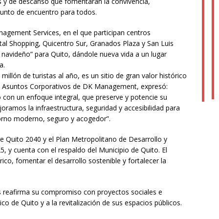
vas y de descanso que fomentarán la convivencia,
punto de encuentro para todos.
agement Services, en el que participan centros
al Shopping, Quicentro Sur, Granados Plaza y San Luis
o navideño” para Quito, dándole nueva vida a un lugar
a.
illón de turistas al año, es un sitio de gran valor histórico
de Asuntos Corporativos de DK Management, expresó:
o con un enfoque integral, que preserve y potencie su
ejoramos la infraestructura, seguridad y accesibilidad para
torno moderno, seguro y acogedor”.
de Quito 2040 y el Plan Metropolitano de Desarrollo y
 y cuenta con el respaldo del Municipio de Quito. El
ico, fomentar el desarrollo sostenible y fortalecer la
s reafirma su compromiso con proyectos sociales e
tico de Quito y a la revitalización de sus espacios públicos.