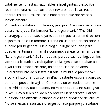
totalmente honestas, razonables e inteligentes, y esto fue
realmente una herida con la que tuvieron que lidiar. Fue un
acontecimiento traumático e impactante que me resonó
increíblemente.
Y mientras rodaba en Inglaterra, juro por Dios que vivía en una
casa embrujada. Se llamaba “La antigua vicaría” [The Old
Vicarage], uno de esos lugares que ni siquiera tienen dirección
específica, sólo un nombre. Estaba en un barrio encantador. Y
aunque por lo general suelo elegir un lugar pequeño para
quedarme, tenía a mi familia conmigo, así que terminamos en
“La antigua vicaría”. Se llamaba así porque cuando llegaban los
vicarios a la ciudad y trabajaban en la iglesia, se alojaban allí. El
lugar tenía, probablemente, un par de cientos de años.
En el transcurso de nuestra estadía, a mi hija le pareció ver
algo y le hizo una foto con su iPad, bastante oscura y borrosa,
como se pueden imaginar. Como soy un escéptico nato, le
dije: “Ahí no hay nada. Cariño, no veo nada”. Ella insistió. “¿No
lo ves? Hay alguien ahí de pie y parece un sacerdote. Parece
que tiene ese alzacuello blanco que usan alrededor del cuello”.
No sé si estaba asustada o sugestionada porque yo acababa