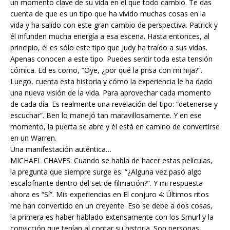
un momento clave de su vida en el que todo cambió. Te das
cuenta de que es un tipo que ha vivido muchas cosas en la
vida y ha salido con este gran cambio de perspectiva. Patrick y
él infunden mucha energía a esa escena. Hasta entonces, al
principio, él es sólo este tipo que Judy ha traído a sus vidas.
Apenas conocen a este tipo. Puedes sentir toda esta tensión
cómica. Ed es como, “Oye, ¿por qué la prisa con mi hija?”.
Luego, cuenta esta historia y cómo la experiencia le ha dado
una nueva visión de la vida. Para aprovechar cada momento
de cada día. Es realmente una revelación del tipo: “detenerse y
escuchar”. Ben lo manejó tan maravillosamente. Y en ese
momento, la puerta se abre y él está en camino de convertirse
en un Warren.
Una manifestación auténtica…
MICHAEL CHAVES: Cuando se habla de hacer estas películas,
la pregunta que siempre surge es: “¿Alguna vez pasó algo
escalofriante dentro del set de filmación?”. Y mi respuesta
ahora es “Sí”. Mis experiencias en El conjuro 4: Últimos ritos
me han convertido en un creyente. Eso se debe a dos cosas,
la primera es haber hablado extensamente con los Smurl y la
convicción que tenían al contar su historia. Son personas