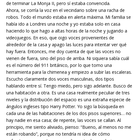
de terminar La Monja II, pero sí estaba convencida.
Ahora, se corría la voz en el vecindario sobre una racha de
robos. Todo el mundo estaba en alerta máxima. Mi familia se
había ido a Londres una noche y yo estaba solo en casa
haciendo lo que hago a altas horas de la noche y jugando a
videojuegos. En eso, que oigo voces provenientes de
alrededor de la casa y apago las luces para intentar ver qué
hay fuera. Entonces, me doy cuenta de que las voces no
vienen de fuera, sino del piso de arriba. Ni siquiera sabía cuál
es el número del 911 británico, por lo que tomo una
herramienta para la chimenea y empiezo a subir las escaleras.
Escucho claramente dos voces masculinas, dos tipos
hablando entre sí. Tengo miedo, pero sigo adelante. Busco de
una habitación a otra. Es una casa realmente peculiar de tres
niveles y la distribución del espacio es una extraña especie de
ángulos ingleses tipo Harry Potter. Yo sigo la búsqueda en
cada una de las habitaciones de los dos pisos superiores… no
hay nadie en esa casa; de repente, las voces se callan. Al
principio, me siento aliviado, pienso: “Bueno, al menos no me
están robando”, porque no tendría ni idea de cómo