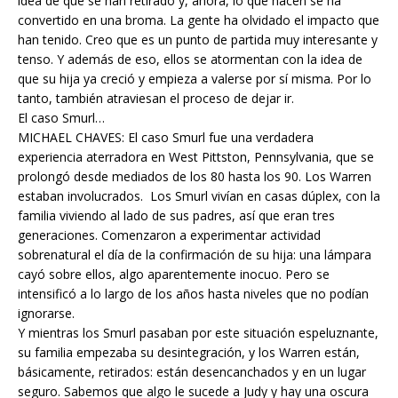
idea de que se han retirado y, ahora, lo que hacen se ha
convertido en una broma. La gente ha olvidado el impacto que
han tenido. Creo que es un punto de partida muy interesante y
tenso. Y además de eso, ellos se atormentan con la idea de
que su hija ya creció y empieza a valerse por sí misma. Por lo
tanto, también atraviesan el proceso de dejar ir.
El caso Smurl…
MICHAEL CHAVES: El caso Smurl fue una verdadera
experiencia aterradora en West Pittston, Pennsylvania, que se
prolongó desde mediados de los 80 hasta los 90. Los Warren
estaban involucrados. Los Smurl vivían en casas dúplex, con la
familia viviendo al lado de sus padres, así que eran tres
generaciones. Comenzaron a experimentar actividad
sobrenatural el día de la confirmación de su hija: una lámpara
cayó sobre ellos, algo aparentemente inocuo. Pero se
intensificó a lo largo de los años hasta niveles que no podían
ignorarse.
Y mientras los Smurl pasaban por este situación espeluznante,
su familia empezaba su desintegración, y los Warren están,
básicamente, retirados: están desencanchados y en un lugar
seguro. Sabemos que algo le sucede a Judy y hay una oscura