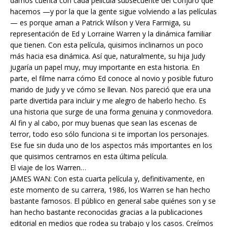
damos cuenta con cada película subsecuente del Conjuro que
hacemos —y por la que la gente sigue volviendo a las películas
— es porque aman a Patrick Wilson y Vera Farmiga, su
representación de Ed y Lorraine Warren y la dinámica familiar
que tienen. Con esta película, quisimos inclinarnos un poco
más hacia esa dinámica. Así que, naturalmente, su hija Judy
jugaría un papel muy, muy importante en esta historia. En
parte, el filme narra cómo Ed conoce al novio y posible futuro
marido de Judy y ve cómo se llevan. Nos pareció que era una
parte divertida para incluir y me alegro de haberlo hecho. Es
una historia que surge de una forma genuina y conmovedora.
Al fin y al cabo, por muy buenas que sean las escenas de
terror, todo eso sólo funciona si te importan los personajes.
Ese fue sin duda uno de los aspectos más importantes en los
que quisimos centrarnos en esta última película.
El viaje de los Warren…
JAMES WAN: Con esta cuarta película y, definitivamente, en
este momento de su carrera, 1986, los Warren se han hecho
bastante famosos. El público en general sabe quiénes son y se
han hecho bastante reconocidas gracias a la publicaciones
editorial en medios que rodea su trabajo y los casos. Creímos