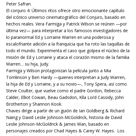
Peter Safran.
El conjuro 4: Últimos ritos ofrece otro emocionante capítulo
del icónico universo cinematográfico del Conjuro, basado en
hechos reales. Vera Farmiga y Patrick Wilson se reúnen —por
última vez— para interpretar a los famosos investigadores de
lo paranormal Ed y Lorraine Warren en una poderosa y
escalofriante adición a la franquicia que ha roto las taquillas de
todo el mundo. Experimenta el caso que golpea el núcleo de la
misión de Ed y Lorraine y ataca el corazón mismo de la familia
Warren… su hija, Judy.
Farmiga y Wilson protagonizan la película junto a Mia
Tomlinson y Ben Hardy —quienes interpretan a Judy Warren,
la hija de Ed y Lorraine, y a su novio—, Tony Spera, así como
Steve Coulter, que vuelve como el padre Gordon, Rebecca
Calder, Elliot Cowan, Beau Gadsdon, Kíla Lord Cassidy, John
Brotherton y Shannon Kook.
Chaves dirige a partir de un guión de Ian Goldberg & Richard
Naing y David Leslie Johnson-McGoldrick, historia de David
Leslie Johnson-McGoldrick & James Wan, basado en
personajes creados por Chad Hayes & Carey W. Hayes. Los