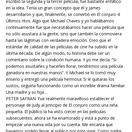
escribió la segunda y la tercer película, fue bastante enfático
en la idea. Tenía un gran concepto que él y James
desarrollaron y que, finalmente, se convirtió en El conjuro 4:
Últimos ritos. Algo que Michael Chaves y yo hablábamos
continuamente fue que necesitábamos hacer una película que
no sólo asustara a la gente, sino que también la conmoviera
hasta las lágrimas con verdadera emoción. Creo que el
estándar de calidad de las películas de cine ha subido en la
última década. De algún modo, tu historia debe ser un
comentario sobre la condición humana. Y yo me decía: “Si
podemos asustarles y hacerles llorar, tendremos una película
ganadora en nuestras manos”. Y Michael se lo tomó muy
enserio y entregó una película hermosa. Si le quitaras los
sustos, seguiría funcionando como un increíble drama familiar.
Una madre y su hija…
PETER SAFRAN: Fue realmente maravilloso establecer el
personaje de Judy al principio de El conjuro como una niña
pequeña. El público la ha visto crecer en las películas
subsecuentes: ahora se ha enamorado y está a punto de
empezar una nueva vida por su cuenta. Me encanta que
hayamos podido llevar al público por este viaje. Como padre,