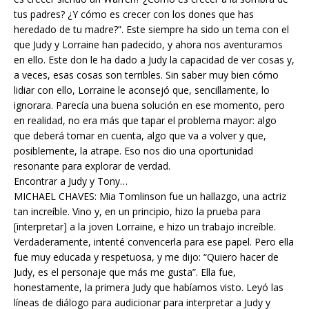
tus padres? ¿Y cómo es crecer con los dones que has
heredado de tu madre?”. Este siempre ha sido un tema con el
que Judy y Lorraine han padecido, y ahora nos aventuramos
en ello. Este don le ha dado a Judy la capacidad de ver cosas y,
a veces, esas cosas son terribles. Sin saber muy bien cómo
lidiar con ello, Lorraine le aconsejó que, sencillamente, lo
ignorara. Parecía una buena solución en ese momento, pero
en realidad, no era más que tapar el problema mayor: algo
que deberá tomar en cuenta, algo que va a volver y que,
posiblemente, la atrape. Eso nos dio una oportunidad
resonante para explorar de verdad.
Encontrar a Judy y Tony…
MICHAEL CHAVES: Mia Tomlinson fue un hallazgo, una actriz
tan increíble. Vino y, en un principio, hizo la prueba para
[interpretar] a la joven Lorraine, e hizo un trabajo increíble.
Verdaderamente, intenté convencerla para ese papel. Pero ella
fue muy educada y respetuosa, y me dijo: “Quiero hacer de
Judy, es el personaje que más me gusta”. Ella fue,
honestamente, la primera Judy que habíamos visto. Leyó las
líneas de diálogo para audicionar para interpretar a Judy y