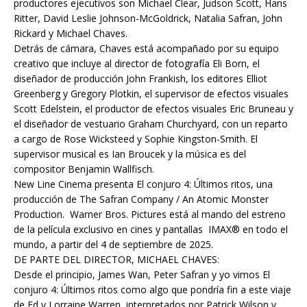
productores ejecutivos son Michael Clear, Judson Scott, Hans
Ritter, David Leslie Johnson-McGoldrick, Natalia Safran, John
Rickard y Michael Chaves.
Detrás de cámara, Chaves está acompañado por su equipo
creativo que incluye al director de fotografía Eli Born, el
diseñador de producción John Frankish, los editores Elliot
Greenberg y Gregory Plotkin, el supervisor de efectos visuales
Scott Edelstein, el productor de efectos visuales Eric Bruneau y
el diseñador de vestuario Graham Churchyard, con un reparto
a cargo de Rose Wicksteed y Sophie Kingston-Smith. El
supervisor musical es Ian Broucek y la música es del
compositor Benjamin Wallfisch.
New Line Cinema presenta El conjuro 4: Últimos ritos, una
producción de The Safran Company / An Atomic Monster
Production. Warner Bros. Pictures está al mando del estreno
de la película exclusivo en cines y pantallas IMAX® en todo el
mundo, a partir del 4 de septiembre de 2025.
DE PARTE DEL DIRECTOR, MICHAEL CHAVES:
Desde el principio, James Wan, Peter Safran y yo vimos El
conjuro 4: Últimos ritos como algo que pondría fin a este viaje
de Ed y Lorraine Warren, interpretados por Patrick Wilson y