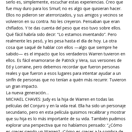
serlo es, simplemente, escuchar estas experiencias. Creo que
fue muy duro para los Smurl; no es algo que quisieran hacer.
Ellos no pidieron ser aterrorizados, y sus amigos y vecinos se
volvieron en su contra. No les creyeron. Pensaban que eran
chiflados. Y te das cuenta del peso que eso tuvo sobre ellos.
Qué fácil habría sido decir: “Lo estamos inventando”. Pero
realmente les pesó, y les pesa hasta el día de hoy. La otra
cosa que saqué de hablar con ellos —algo que siempre he
sabido— es el impacto que los verdaderos Warren tuvieron en
ellos. Es fácil enamorarse de Patrick y Vera, sus versiones de
Ed y Lorraine, pero debemos recordar que fueron personas
reales y que fueron a esos lugares para intentar ayudar a un
sinfín de personas que no tenían a quién más recurrir. Tuvieron
un gran impacto.
La nueva generación…
MICHAEL CHAVES: Judy es la hija de Warren en todas las
películas del Conjuro y en la vida real. Ella ha sido un personaje
secundario, pero en esta película quisimos recalibrar y mostrar
que su hija es lo más importante de su vida. También pudimos
explorar una perspectiva que no habíamos pensado: “¿Cómo
es crecer siendo un Warren? ¿Cómo es crecer a la sombra de