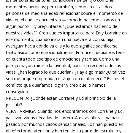
los personajes tanto en condiciones de peligro como en
momentos heroicos; pero también, vemos a estas dos
personas de mediana edad reflexionar sobre el momento de
vida en el que se encuentran —como lo hacemos todos en
algún punto— y preguntarse: “¿Qué estamos haciendo de
nuestras vidas?”. Creo que es importante para Ed y Lorraine en
ese momento, cuando inician una nueva era con su hija,
averiguar hacia dónde va ella y lo que significa sacrificarse
tanto física como emocionalmente. Entonces, debíamos tener
en cuenta todo ese tipo de emociones y temas. Como una
pareja mayor, mirar a la juventud, hacer un recuento de sus
vidas: ¿han logrado lo que querían? ¿Hay algo más? ¿O tal vez
sea mejor que emprendan el viaje con el atardecer? Ese es el
conflicto que queríamos lograr y creo que lo hemos
conseguido.
PREGUNTA: ¿Dónde están Lorraine y Ed al principio de la
película?
VERA FARMIGA: Cuando nos encontramos con Lorraine y Ed,
ya llevan varias décadas de carrera. A estas alturas, ya han
pasado por muchos casos sensacionales. Los han puesto en
el reflector de atención y han tenido su parte de escrutinio y