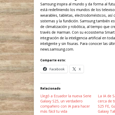
Samsung inspira al mundo y da forma al fut
está redefiniendo los mundos de los televisor
wearables, tabletas, electrodomésticos, así 
sistemas y la fundición. Samsung también e
de climatización y robótica, al tiempo que 
través de Harman. Con su ecosistema SmartTh
integración de la inteligencia artificial en 
inteligente y sin fisuras. Para conocer las úl
news.samsung.com.
Comparte esto:
Facebook
X
Relacionado
Llegó a Ecuador la nueva Serie
La IA de 
Galaxy S25, un verdadero
cerca de t
compañero con IA para hacer
S25 FE, G
más fácil tu vida
Galaxy Ta