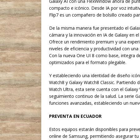
Galaxy AI con una FlexWindow ahora de punta 
compacto e icónico. Desde IA por voz intuiti
Flip7 es un compañero de bolsillo creado para 
De la misma manera fue presentado el Galaxy
cámara y la innovación en IA de Galaxy en el
Ofrece un rendimiento premium y una experi
niveles de eficiencia y productividad con un
Con la nueva One UI 8 como base, integra de
optimizados para el formato plegable.
Y estableciendo una identidad de diseño icón
Watch8 y Galaxy Watch8 Classic. Partiendo d
Watch Ultra, esta serie cuenta con el Galax
seguimiento continuo de la salud. La serie Ga
funciones avanzadas, estableciendo un nuevo
PREVENTA EN ECUADOR
Estos equipos estarán disponibles para preven
online de Samsung, permitiendo asegurar tu