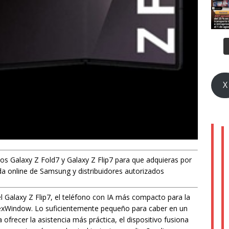
X
s Galaxy Z Fold7 y Galaxy Z Flip7 para que adquieras por
nda online de Samsung y distribuidores autorizados
l Galaxy Z Flip7, el teléfono con IA más compacto para la
exWindow. Lo suficientemente pequeño para caber en un
 ofrecer la asistencia más práctica, el dispositivo fusiona