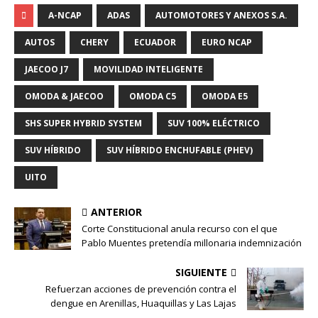
A-NCAP
ADAS
AUTOMOTORES Y ANEXOS S.A.
AUTOS
CHERY
ECUADOR
EURO NCAP
JAECOO J7
MOVILIDAD INTELIGENTE
OMODA & JAECOO
OMODA C5
OMODA E5
SHS SUPER HYBRID SYSTEM
SUV 100% ELÉCTRICO
SUV HÍBRIDO
SUV HÍBRIDO ENCHUFABLE (PHEV)
UITO
ANTERIOR
Corte Constitucional anula recurso con el que
Pablo Muentes pretendía millonaria indemnización
SIGUIENTE
Refuerzan acciones de prevención contra el
dengue en Arenillas, Huaquillas y Las Lajas