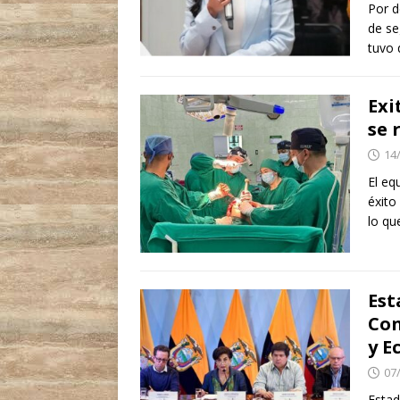
Por d
de se
tuvo
Exi
se 
14
El eq
éxito
lo qu
Est
Con
y E
07
Estad