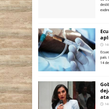
desti
exdir
Ecu
apl
14
Ecuad
país.
14 de
Gob
dej
ata
14