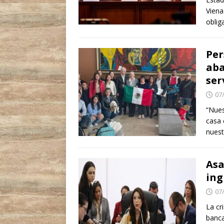
Viena
oblig
Per
aba
ser
07
“Nues
casa 
nues
Asa
ing
07
La cr
banca