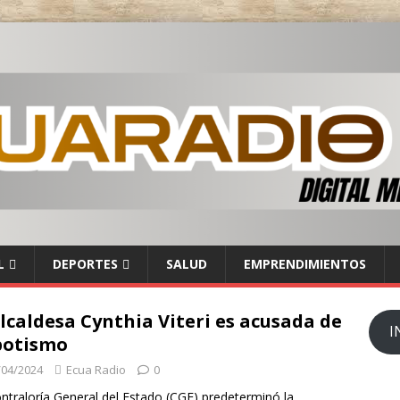
L
DEPORTES
SALUD
EMPRENDIMIENTOS
lcaldesa Cynthia Viteri es acusada de
I
potismo
/04/2024
Ecua Radio
0
ntraloría General del Estado (CGE) predeterminó la