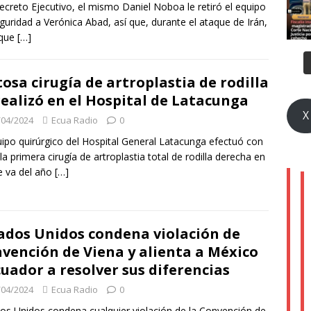
ecreto Ejecutivo, el mismo Daniel Noboa le retiró el equipo
guridad a Verónica Abad, así que, durante el ataque de Irán,
 que
[…]
tosa cirugía de artroplastia de rodilla
realizó en el Hospital de Latacunga
X
/04/2024
Ecua Radio
0
uipo quirúrgico del Hospital General Latacunga efectuó con
 la primera cirugía de artroplastia total de rodilla derecha en
e va del año
[…]
ados Unidos condena violación de
vención de Viena y alienta a México
cuador a resolver sus diferencias
/04/2024
Ecua Radio
0
os Unidos condena cualquier violación de la Convención de