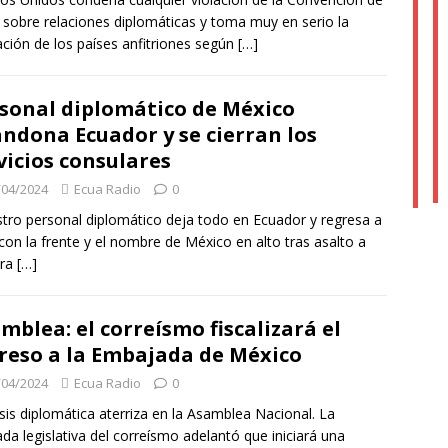
 sobre relaciones diplomáticas y toma muy en serio la
ación de los países anfitriones según
[…]
sonal diplomático de México
ndona Ecuador y se cierran los
vicios consulares
/04/2024
Ecua Radio
0
tro personal diplomático deja todo en Ecuador y regresa a
con la frente y el nombre de México en alto tras asalto a
tra
[…]
mblea: el correísmo fiscalizará el
reso a la Embajada de México
/04/2024
Ecua Radio
0
isis diplomática aterriza en la Asamblea Nacional. La
da legislativa del correísmo adelantó que iniciará una