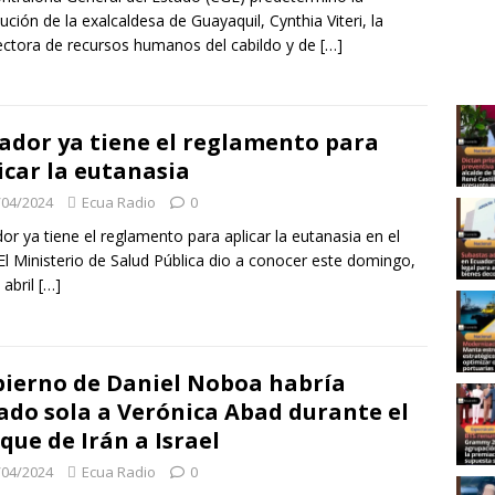
tución de la exalcaldesa de Guayaquil, Cynthia Viteri, la
ectora de recursos humanos del cabildo y de
[…]
ador ya tiene el reglamento para
icar la eutanasia
/04/2024
Ecua Radio
0
or ya tiene el reglamento para aplicar la eutanasia en el
 El Ministerio de Salud Pública dio a conocer este domingo,
 abril
[…]
ierno de Daniel Noboa habría
ado sola a Verónica Abad durante el
que de Irán a Israel
/04/2024
Ecua Radio
0