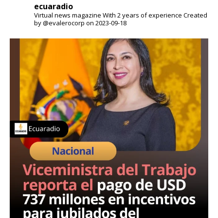
ecuaradio
Virtual news magazine
With 2 years of experience
Created
by @evalerocorp on 2023-09-18