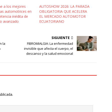
ne a los mejores
AUTOSHOW 2026: LA PARADA
tas automotrices en
OBLIGATORIA QUE ACELERA
tencia inédita de
EL MERCADO AUTOMOTOR
co avanzado
ECUATORIANO
SIGUIENTE
n la
FIBROMIALGIA: La enfermedad
n
invisible que afecta el cuerpo, el
descanso y la salud emocional
ublicada.