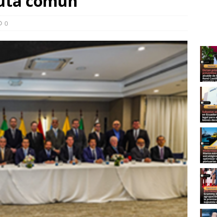
ruta común
0