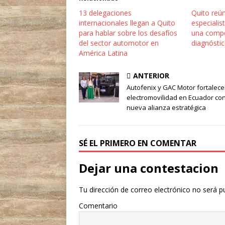
13 delegaciones
Quito reú
internacionales llegan a Quito
especialis
para hablar sobre los desafíos
una compe
del sector automotor en
diagnósti
América Latina
ANTERIOR
Autofenix y GAC Motor fortalece
electromovilidad en Ecuador co
nueva alianza estratégica
SÉ EL PRIMERO EN COMENTAR
Dejar una contestacion
Tu dirección de correo electrónico no será p
Comentario