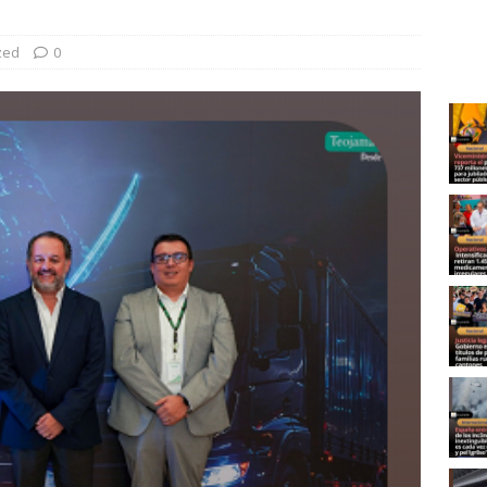
zed
0